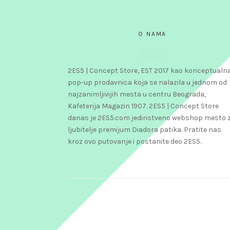
O NAMA
2ES5 | Concept Store, EST 2017 kao konceptualn
pop-up prodavnica koja se nalazila u jednom od
najzanimljivijih mesta u centru Beograda,
Kafeterija Magazin 1907. 2ES5 | Concept Store
danas je 2ES5.com jedinstveno webshop mesto 
ljubitelje premijum Diadora patika. Pratite nas
kroz ovo putovanje i ​​postanite deo 2ES5.