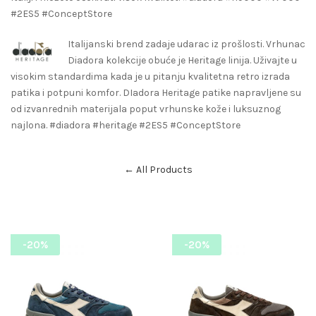
#2ES5 #ConceptStore
Italijanski brend zadaje udarac iz prošlosti. Vrhunac
Diadora kolekcije obuće je Heritage linija. Uživajte u
visokim standardima kada je u pitanju kvalitetna retro izrada
patika i potpuni komfor. DIadora Heritage patike napravljene su
od izvanrednih materijala poput vrhunske kože i luksuznog
najlona. #diadora #heritage #2ES5 #ConceptStore
← All Products
-20%
-20%