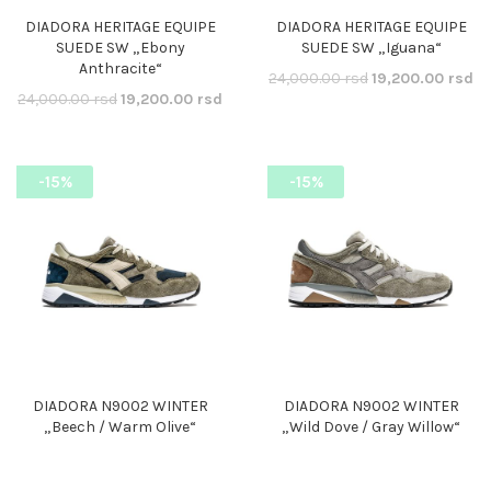
DIADORA HERITAGE EQUIPE
DIADORA HERITAGE EQUIPE
SUEDE SW „Ebony
SUEDE SW „Iguana“
Anthracite“
Originalna
Tr
24,000.00
rsd
19,200.00
rsd
Originalna
Trenutna
24,000.00
rsd
19,200.00
rsd
cena
ce
cena
cena
je
je:
je
je:
bila:
19
bila:
19,200.00 rsd.
24,000.00 rsd.
-15%
-15%
24,000.00 rsd.
DIADORA N9002 WINTER
DIADORA N9002 WINTER
„Beech / Warm Olive“
„Wild Dove / Gray Willow“