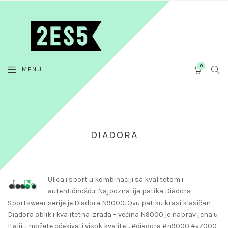
0
Cart
SEA
MENU
DIADORA
Ulica i sport u kombinaciji sa kvalitetom i
autentičnošću. Najpoznatija patika Diadora
Sportswear serije je Diadora N9000. Ovu patiku krasi klasičan
Diadora oblik i kvalitetna izrada – većina N9000 je napravljena u
Italiji i možete očekivati visok kvalitet. #diadora #n9000 #v7000